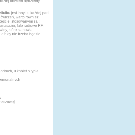
bardziej bowiem będziemy
llulitu
jest inny i u każdej pani
i ćwiczeń, warto również
ęściej stosowanymi sa :
masażer, fale radiowe RF,
winy, które stanowią
 efekty nie trzeba będzie
odrach, u kobiet o typie
 hormonalnych
w
uszczowej