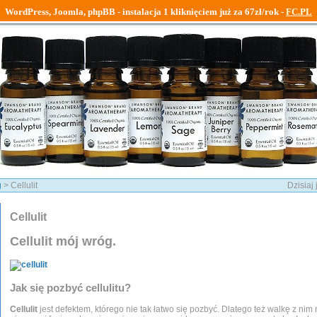
WordPress, Joomla, phpBB - instalacja 1 kliknięciem już za 67zł/rok -
FC.PL
g
> Cellulit
Dzisiaj
Cellulit
Cellulit mój wróg.
Jak się pozbyć cellulitu?
Cellulit
jest defektem, którego nie tak łatwo się pozbyć. Dlatego też walkę z nim 