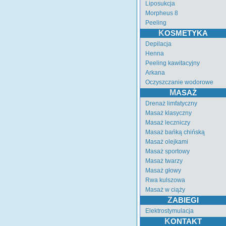
Liposukcja
Morpheus 8
Peeling
KOSMETYKA
Depilacja
Henna
Peeling kawitacyjny
Arkana
Oczyszczanie wodorowe
MASAŻ
Drenaż limfatyczny
Masaż klasyczny
Masaż leczniczy
Masaż bańką chińską
Masaż olejkami
Masaż sportowy
Masaż twarzy
Masaż głowy
Rwa kulszowa
Masaż w ciąży
ZABIEGI
Elektrostymulacja
KONTAKT