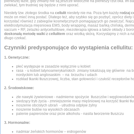
pierwszej fazie, gdy zmiany nie są jeszcze widoczne na pierwszy rzut oka. Im 
zwlekać, tym trudniej się będzie z nimi uporać.
Niestety tzw. złotego środka na
cellulit
niestety nie ma. Poza tym każdy
rodzaj ce
może on mieć inną postać. Dlatego też, aby szybko się go pozbyć, oprócz diety 
korzystać również z zabiegów kosmetycznych pomagających go zwalczyć. Najcz
elektrostymulacja mięsniowa EMS, body wrapping, masaż bańką chińską, dermo
vaccum + RF, żelazko antycellulitowe, mezoterapia igłowa a także okłady z boro
doskonałą metodę walki z cellulitem
oraz wiotką skórą. Korzystajmy z nich a na
długo czekać.
Czynniki predysponujące do wystąpienia cellulitu:
1. Genetyczne:
płeć występuje w zasadzie wyłącznie u kobiet
rasa - u kobiet latynoamerykańskich zmiany lokalizują się głównie na bi
nordyckim lub anglosaskim – na brzuchu i udach
rozkład tkanki tłuszczowej, liczba, stan gotowości i czułość receptorów
2. Środowiskowe:
złe nawyki żywieniowe - nadmierne spożycie tłuszczów i węglowodanó
siedzący tryb życia - zmniejszenie masy mięśniowej na korzyść tkanki tł
noszenie obcisłych ubrań - utrudnia odpływ żylny
noszenie butów na wysokich obcasach
palenie papierosów oraz picie alkoholu - nasila tworzenie tłuszczu
3. Hormonalne:
nadmiar żeńskich hormonów – estrogenów