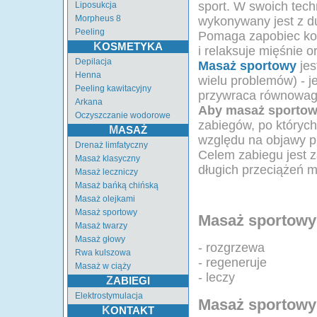
sport. W swoich tech
Liposukcja
Morpheus 8
wykonywany jest z d
Peeling
Pomaga zapobiec kont
KOSMETYKA
i relaksuje mięśnie
Depilacja
Masaż sportowy
jes
Henna
wielu problemów) - je
Peeling kawitacyjny
przywraca równowag
Arkana
Aby masaż sportowy
Oczyszczanie wodorowe
zabiegów, po któryc
MASAŻ
względu na objawy p
Drenaż limfatyczny
Celem zabiegu jest 
Masaż klasyczny
długich przeciążeń m
Masaż leczniczy
Masaż bańką chińską
Masaż olejkami
Masaż sportowy
Masaż sportowy 
Masaż twarzy
Masaż głowy
- rozgrzewa
Rwa kulszowa
- regeneruje
Masaż w ciąży
- leczy
ZABIEGI
Elektrostymulacja
Masaż sportowy d
KONTAKT