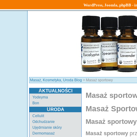
WordPress, Joomla, phpBB - ins
Masaż, Kosmetyka, Uroda Blog
> Masaż sportowy
AKTUALNOŚCI
Masaż sporto
Yodeyma
Bon
Masaż Sporto
URODA
Cellulit
Masaż sportowy 
Odchudzanie
Ujędrnianie skóry
Masaż sportowy
pr
Dermomasaż