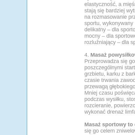
elastyczność, a mię
stają się bardziej w
na rozmasowanie prz
sportu, wykonywany
delikatny – dla spo
mocny – dla sportow
rozluźniający – dla 
4.
Masaż powysiłk
Przeprowadza się go 
poszczególnymi star
grzbietu, karku z bar
czasie trwania zawo
przewagą głębokiego 
Mniej czasu poświęc
podczas wysiłku, stos
rozcieranie, powier
wykonać drenaż limf
Masaż sportowy to
się go celem zniwel