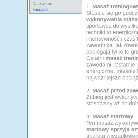
Nasz adres
1.
Masaż treningow
Fanpage
Stosuje się go podcz
wykonywania masa
sportowca do wysiłk
techniki to energicz
intensywność i czas 
zawodnika, jak równi
podlegają tylko te gr
Ostatni
masaż tren
zawodami. Ostatnie 
energiczne, mięśnie 
najważniejsze obciąż
2.
Masaż przed za
Zabieg jest wykonyw
stosowany aż do dnia
3.
Masaż startowy
Ten masaż wykonywa
startowy sprzyja s
aparatu więzadłowo-